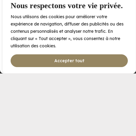
consentement peut avoir un effet négatif sur certaines caractéristiques
Nous respectons votre vie privée.
et fonctions.
Nous utilisons des cookies pour améliorer votre
Accepter
expérience de navigation, diffuser des publicités ou des
contenus personnalisés et analyser notre trafic. En
Refuser
cliquant sur « Tout accepter », vous consentez à notre
utilisation des cookies.
Voir les préférences
Accepter tout
Politique de cookies
Déclaration de confidentialité
LIVING SPACES
PHASE 1
Fitness Center