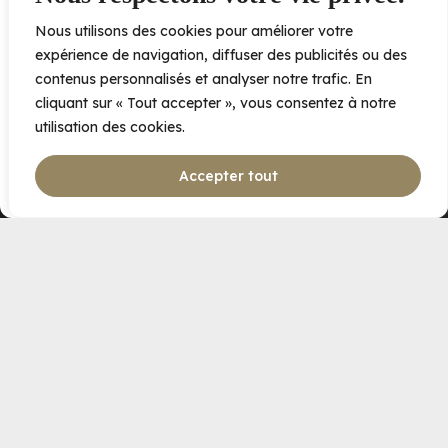
Can I recharge my electric car?
Nous utilisons des cookies pour améliorer votre
Accepter
expérience de navigation, diffuser des publicités ou des
When can I visit the model condo?
contenus personnalisés et analyser notre trafic. En
Refuser
cliquant sur « Tout accepter », vous consentez à notre
utilisation des cookies.
Voir les préférences
Accepter tout
Politique de cookies
Déclaration de confidentialité
ANY OTHER QUESTIONS?
CONTACT US
VISIT THE ELORA
APARTMENTS