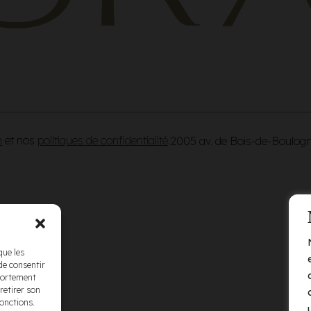
n
et nos
politiques de confidentialité
.
2005 av. de Bois-de-Boulog
que les
de consentir
mportement
retirer son
fonctions.