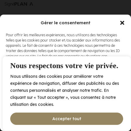
Signé
Gérer le consentement
© Elora. Tous
2005 av. de Bois-de-Boulogne, Laval QC
H7N 0J7
Pour offrir les meilleures expériences, nous utilisons des technologies
droits réservés.
telles que les cookies pour stocker et/ou accéder aux informations des
Voir nos
appareils. Le fait de consentir à ces technologies nous permettra de
conditions
traiter des données telles que le comportement de navigation ou les ID
d’utilisation
et
uniques sur ce site. Le fait de ne pas consentir ou de retirer son
nos
politiques
consentement peut avoir un effet négatif sur certaines caractéristiques
Nous respectons votre vie privée.
de
et fonctions.
confidentialité
.
Nous utilisons des cookies pour améliorer votre
Accepter
expérience de navigation, diffuser des publicités ou des
contenus personnalisés et analyser notre trafic. En
Refuser
cliquant sur « Tout accepter », vous consentez à notre
utilisation des cookies.
Voir les préférences
Accepter tout
Politique de cookies
Déclaration de confidentialité