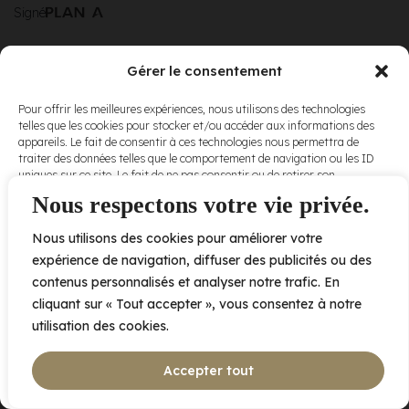
Signé
Gérer le consentement
© Elora. Tous
2005 av. de Bois-de-Boulogne, Laval QC
H7N 0J7
Pour offrir les meilleures expériences, nous utilisons des technologies
droits réservés.
telles que les cookies pour stocker et/ou accéder aux informations des
Voir nos
appareils. Le fait de consentir à ces technologies nous permettra de
conditions
traiter des données telles que le comportement de navigation ou les ID
d’utilisation
et
uniques sur ce site. Le fait de ne pas consentir ou de retirer son
nos
politiques
consentement peut avoir un effet négatif sur certaines caractéristiques
Nous respectons votre vie privée.
de
et fonctions.
confidentialité
.
Nous utilisons des cookies pour améliorer votre
Accepter
expérience de navigation, diffuser des publicités ou des
contenus personnalisés et analyser notre trafic. En
Refuser
cliquant sur « Tout accepter », vous consentez à notre
utilisation des cookies.
Voir les préférences
Accepter tout
Politique de cookies
Déclaration de confidentialité