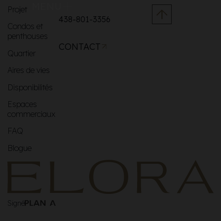
MENU
Projet
438-801-3356
Condos et
penthouses
CONTACT
Quartier
Aires de vies
Disponibilités
Espaces
commerciaux
FAQ
Blogue
Signé