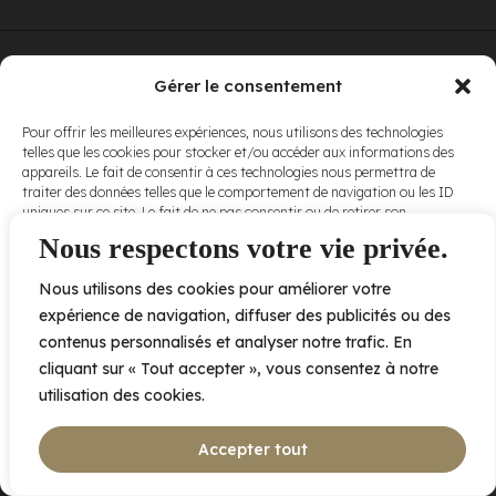
© Elora. Tous
2005 av. de Bois-de-Boulogne, Laval QC
H7N 0J7
Gérer le consentement
droits réservés.
Voir nos
Pour offrir les meilleures expériences, nous utilisons des technologies
conditions
telles que les cookies pour stocker et/ou accéder aux informations des
d’utilisation
et
appareils. Le fait de consentir à ces technologies nous permettra de
nos
politiques
traiter des données telles que le comportement de navigation ou les ID
de
uniques sur ce site. Le fait de ne pas consentir ou de retirer son
confidentialité
.
consentement peut avoir un effet négatif sur certaines caractéristiques
Nous respectons votre vie privée.
et fonctions.
Nous utilisons des cookies pour améliorer votre
Accepter
expérience de navigation, diffuser des publicités ou des
contenus personnalisés et analyser notre trafic. En
Refuser
cliquant sur « Tout accepter », vous consentez à notre
utilisation des cookies.
Voir les préférences
Accepter tout
Politique de cookies
Déclaration de confidentialité