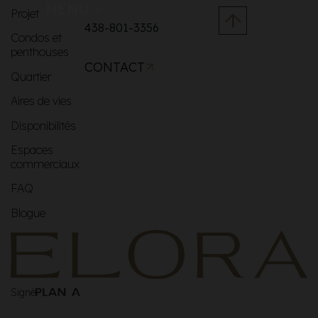
MENU
Projet
438-801-3356
Condos et
penthouses
CONTACT
Quartier
Aires de vies
Disponibilités
Espaces
commerciaux
FAQ
Blogue
Signé