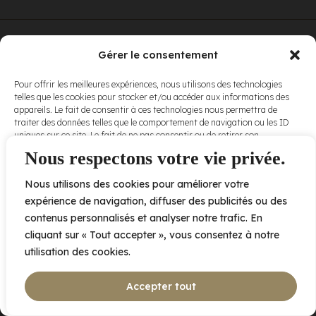
© Elora. Tous
2005 av. de Bois-de-Boulogne, Laval QC
H7N 0J7
Gérer le consentement
droits réservés.
Voir nos
Pour offrir les meilleures expériences, nous utilisons des technologies
conditions
telles que les cookies pour stocker et/ou accéder aux informations des
d’utilisation
et
appareils. Le fait de consentir à ces technologies nous permettra de
nos
politiques
traiter des données telles que le comportement de navigation ou les ID
de
uniques sur ce site. Le fait de ne pas consentir ou de retirer son
confidentialité
.
consentement peut avoir un effet négatif sur certaines caractéristiques
Nous respectons votre vie privée.
et fonctions.
Nous utilisons des cookies pour améliorer votre
Accepter
expérience de navigation, diffuser des publicités ou des
contenus personnalisés et analyser notre trafic. En
Refuser
cliquant sur « Tout accepter », vous consentez à notre
utilisation des cookies.
Voir les préférences
Accepter tout
Politique de cookies
Déclaration de confidentialité