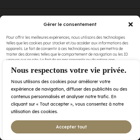
© Elora. Tous
2005 av. de Bois-de-Boulogne, Laval QC
H7N 0J7
Gérer le consentement
droits réservés.
Voir nos
Pour offrir les meilleures expériences, nous utilisons des technologies
conditions
telles que les cookies pour stocker et/ou accéder aux informations des
d’utilisation
et
appareils. Le fait de consentir à ces technologies nous permettra de
nos
politiques
traiter des données telles que le comportement de navigation ou les ID
de
uniques sur ce site. Le fait de ne pas consentir ou de retirer son
confidentialité
.
consentement peut avoir un effet négatif sur certaines caractéristiques
Nous respectons votre vie privée.
et fonctions.
Nous utilisons des cookies pour améliorer votre
Accepter
expérience de navigation, diffuser des publicités ou des
contenus personnalisés et analyser notre trafic. En
Refuser
cliquant sur « Tout accepter », vous consentez à notre
utilisation des cookies.
Voir les préférences
Accepter tout
Politique de cookies
Déclaration de confidentialité