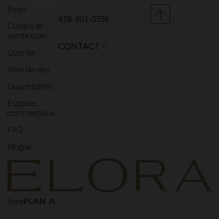
MENU
Projet
438-801-3356
Condos et
penthouses
CONTACT
Quartier
Aires de vies
Disponibilités
Espaces
commerciaux
FAQ
Blogue
Signé