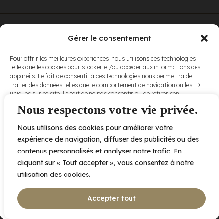
© Elora. Tous
2005 av. de Bois-de-Boulogne, Laval QC
H7N 0J7
Gérer le consentement
droits réservés.
Voir nos
Pour offrir les meilleures expériences, nous utilisons des technologies
conditions
telles que les cookies pour stocker et/ou accéder aux informations des
d’utilisation
et
appareils. Le fait de consentir à ces technologies nous permettra de
nos
politiques
traiter des données telles que le comportement de navigation ou les ID
de
uniques sur ce site. Le fait de ne pas consentir ou de retirer son
confidentialité
.
consentement peut avoir un effet négatif sur certaines caractéristiques
Nous respectons votre vie privée.
et fonctions.
Nous utilisons des cookies pour améliorer votre
Accepter
expérience de navigation, diffuser des publicités ou des
contenus personnalisés et analyser notre trafic. En
Refuser
cliquant sur « Tout accepter », vous consentez à notre
utilisation des cookies.
Voir les préférences
Accepter tout
Politique de cookies
Déclaration de confidentialité