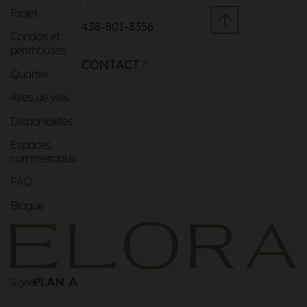
MENU
Projet
438-801-3356
Condos et
penthouses
CONTACT
Quartier
Aires de vies
Disponibilités
Espaces
commerciaux
FAQ
Blogue
Signé