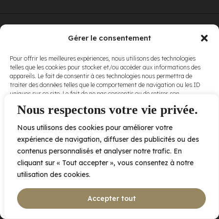
© Elora. Tous
2005 av. de Bois-de-Boulogne, Laval QC
H7N 0J7
Gérer le consentement
droits réservés.
Voir nos
Pour offrir les meilleures expériences, nous utilisons des technologies
conditions
telles que les cookies pour stocker et/ou accéder aux informations des
d’utilisation
et
appareils. Le fait de consentir à ces technologies nous permettra de
nos
politiques
traiter des données telles que le comportement de navigation ou les ID
de
uniques sur ce site. Le fait de ne pas consentir ou de retirer son
confidentialité
.
consentement peut avoir un effet négatif sur certaines caractéristiques
Nous respectons votre vie privée.
et fonctions.
Nous utilisons des cookies pour améliorer votre
Accepter
expérience de navigation, diffuser des publicités ou des
contenus personnalisés et analyser notre trafic. En
Refuser
cliquant sur « Tout accepter », vous consentez à notre
utilisation des cookies.
Voir les préférences
Accepter tout
Politique de cookies
Déclaration de confidentialité