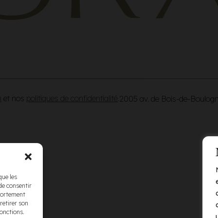
n
et nos
politiques de confidentialité
.
2005 av. de Bois-de-Boulog
que les
de consentir
mportement
retirer son
fonctions.