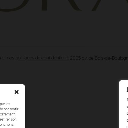
n
et nos
politiques de confidentialité
.
2005 av. de Bois-de-Boulog
que les
de consentir
mportement
retirer son
fonctions.