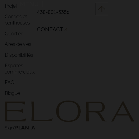
MENU
Projet
438-801-3356
Condos et
penthouses
CONTACT
Quartier
Aires de vies
Disponibilités
Espaces
commerciaux
FAQ
Blogue
Signé