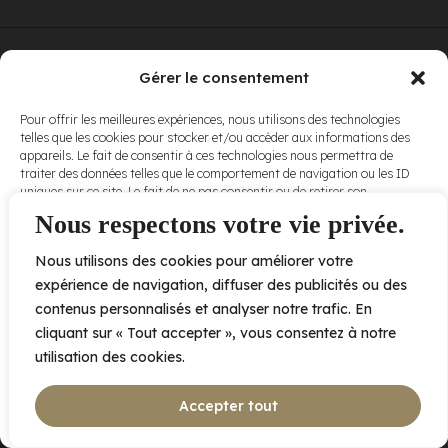
© Elora. Tous
2005 av. de Bois-de-Boulogne, Laval QC
H7N 0J7
Gérer le consentement
droits réservés.
Voir nos
Pour offrir les meilleures expériences, nous utilisons des technologies
conditions
telles que les cookies pour stocker et/ou accéder aux informations des
d’utilisation
et
appareils. Le fait de consentir à ces technologies nous permettra de
nos
politiques
traiter des données telles que le comportement de navigation ou les ID
de
uniques sur ce site. Le fait de ne pas consentir ou de retirer son
confidentialité
.
consentement peut avoir un effet négatif sur certaines caractéristiques
Nous respectons votre vie privée.
et fonctions.
Nous utilisons des cookies pour améliorer votre
Accepter
expérience de navigation, diffuser des publicités ou des
contenus personnalisés et analyser notre trafic. En
Refuser
cliquant sur « Tout accepter », vous consentez à notre
utilisation des cookies.
Voir les préférences
Accepter tout
Politique de cookies
Déclaration de confidentialité