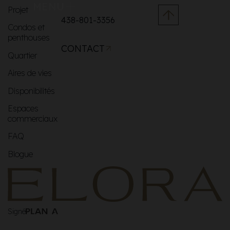
MENU
Projet
438-801-3356
Condos et
penthouses
CONTACT
Quartier
Aires de vies
Disponibilités
Espaces
commerciaux
FAQ
Blogue
Signé