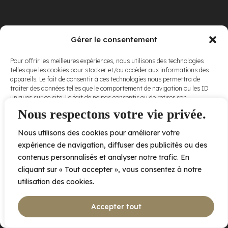
© Elora. Tous
2005 av. de Bois-de-Boulogne, Laval QC
H7N 0J7
Gérer le consentement
droits réservés.
Voir nos
Pour offrir les meilleures expériences, nous utilisons des technologies
conditions
telles que les cookies pour stocker et/ou accéder aux informations des
d’utilisation
et
appareils. Le fait de consentir à ces technologies nous permettra de
nos
politiques
traiter des données telles que le comportement de navigation ou les ID
de
uniques sur ce site. Le fait de ne pas consentir ou de retirer son
confidentialité
.
consentement peut avoir un effet négatif sur certaines caractéristiques
Nous respectons votre vie privée.
et fonctions.
Nous utilisons des cookies pour améliorer votre
Accepter
expérience de navigation, diffuser des publicités ou des
contenus personnalisés et analyser notre trafic. En
Refuser
cliquant sur « Tout accepter », vous consentez à notre
utilisation des cookies.
Voir les préférences
Accepter tout
Politique de cookies
Déclaration de confidentialité