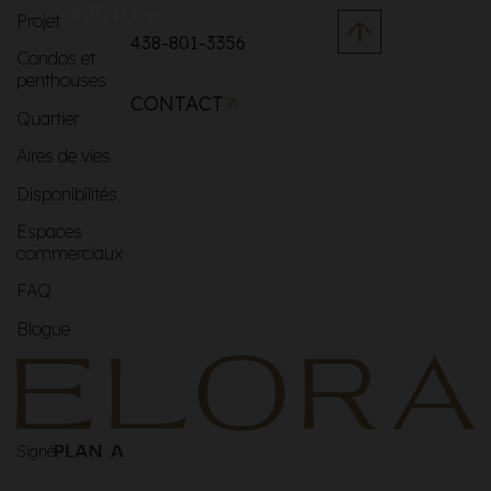
MENU
Projet
438-801-3356
Condos et
penthouses
CONTACT
Quartier
Aires de vies
Disponibilités
Espaces
commerciaux
FAQ
Blogue
Signé