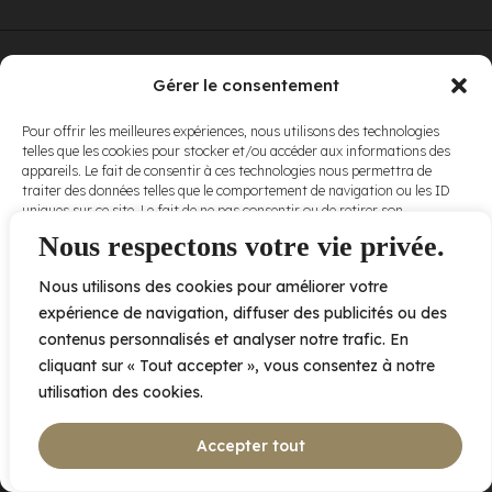
© Elora. Tous
2005 av. de Bois-de-Boulogne, Laval QC
H7N 0J7
Gérer le consentement
droits réservés.
Voir nos
Pour offrir les meilleures expériences, nous utilisons des technologies
conditions
telles que les cookies pour stocker et/ou accéder aux informations des
d’utilisation
et
appareils. Le fait de consentir à ces technologies nous permettra de
nos
politiques
traiter des données telles que le comportement de navigation ou les ID
de
uniques sur ce site. Le fait de ne pas consentir ou de retirer son
confidentialité
.
consentement peut avoir un effet négatif sur certaines caractéristiques
Nous respectons votre vie privée.
et fonctions.
Nous utilisons des cookies pour améliorer votre
Accepter
expérience de navigation, diffuser des publicités ou des
contenus personnalisés et analyser notre trafic. En
Refuser
cliquant sur « Tout accepter », vous consentez à notre
utilisation des cookies.
Voir les préférences
Accepter tout
Politique de cookies
Déclaration de confidentialité