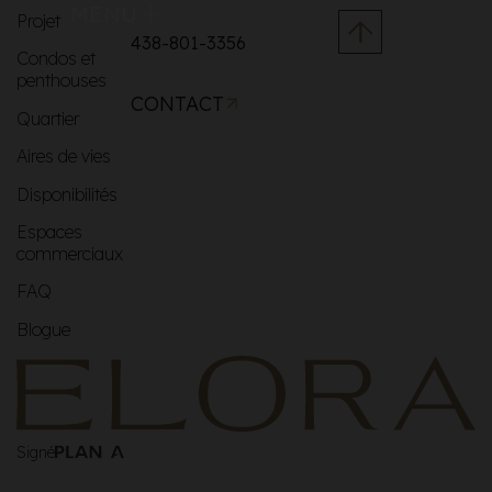
MENU
Projet
438-801-3356
Condos et
penthouses
CONTACT
Quartier
Aires de vies
Disponibilités
Espaces
commerciaux
FAQ
Blogue
Signé