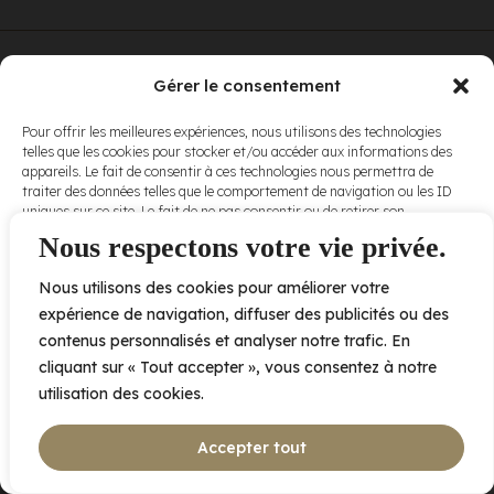
© Elora. Tous
2005 av. de Bois-de-Boulogne, Laval QC
H7N 0J7
Gérer le consentement
droits réservés.
Voir nos
Pour offrir les meilleures expériences, nous utilisons des technologies
conditions
telles que les cookies pour stocker et/ou accéder aux informations des
d’utilisation
et
appareils. Le fait de consentir à ces technologies nous permettra de
nos
politiques
traiter des données telles que le comportement de navigation ou les ID
de
uniques sur ce site. Le fait de ne pas consentir ou de retirer son
confidentialité
.
consentement peut avoir un effet négatif sur certaines caractéristiques
Nous respectons votre vie privée.
et fonctions.
Nous utilisons des cookies pour améliorer votre
Accepter
expérience de navigation, diffuser des publicités ou des
contenus personnalisés et analyser notre trafic. En
Refuser
cliquant sur « Tout accepter », vous consentez à notre
utilisation des cookies.
Voir les préférences
Accepter tout
Politique de cookies
Déclaration de confidentialité