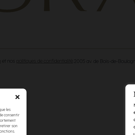
n
et nos
politiques de confidentialité
.
2005 av. de Bois-de-Boulog
que les
de consentir
mportement
retirer son
fonctions.