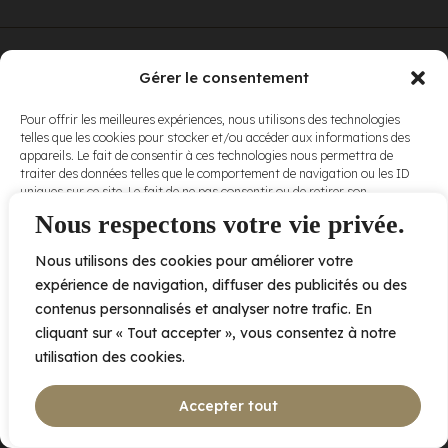
© Elora. Tous
2005 av. de Bois-de-Boulogne, Laval QC
H7N 0J7
Gérer le consentement
droits réservés.
Voir nos
Pour offrir les meilleures expériences, nous utilisons des technologies
conditions
telles que les cookies pour stocker et/ou accéder aux informations des
d’utilisation
et
appareils. Le fait de consentir à ces technologies nous permettra de
nos
politiques
traiter des données telles que le comportement de navigation ou les ID
de
uniques sur ce site. Le fait de ne pas consentir ou de retirer son
confidentialité
.
consentement peut avoir un effet négatif sur certaines caractéristiques
Nous respectons votre vie privée.
et fonctions.
Nous utilisons des cookies pour améliorer votre
Accepter
expérience de navigation, diffuser des publicités ou des
contenus personnalisés et analyser notre trafic. En
Refuser
cliquant sur « Tout accepter », vous consentez à notre
utilisation des cookies.
Voir les préférences
Accepter tout
Politique de cookies
Déclaration de confidentialité