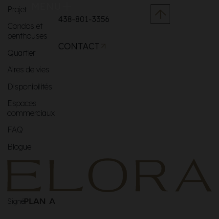
MENU
Projet
438-801-3356
Condos et
penthouses
CONTACT
Quartier
Aires de vies
Disponibilités
Espaces
commerciaux
FAQ
Blogue
Signé