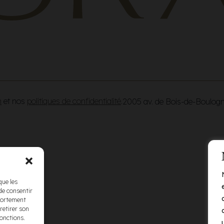
n
et nos
politiques de confidentialité
.
2005 av. de Bois-de-Boulog
que les
de consentir
mportement
retirer son
fonctions.