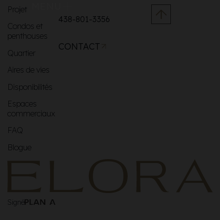
MENU
Projet
438-801-3356
Condos et
penthouses
CONTACT
Quartier
Aires de vies
Disponibilités
Espaces
commerciaux
FAQ
Blogue
Signé