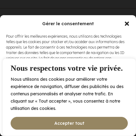
© Elora. Tous
2005 av. de Bois-de-Boulogne, Laval QC
H7N 0J7
Gérer le consentement
droits réservés.
Voir nos
Pour offrir les meilleures expériences, nous utilisons des technologies
conditions
telles que les cookies pour stocker et/ou accéder aux informations des
d’utilisation
et
appareils. Le fait de consentir à ces technologies nous permettra de
nos
politiques
traiter des données telles que le comportement de navigation ou les ID
de
uniques sur ce site. Le fait de ne pas consentir ou de retirer son
confidentialité
.
consentement peut avoir un effet négatif sur certaines caractéristiques
Nous respectons votre vie privée.
et fonctions.
Nous utilisons des cookies pour améliorer votre
Accepter
expérience de navigation, diffuser des publicités ou des
contenus personnalisés et analyser notre trafic. En
Refuser
cliquant sur « Tout accepter », vous consentez à notre
utilisation des cookies.
Voir les préférences
Accepter tout
Politique de cookies
Déclaration de confidentialité