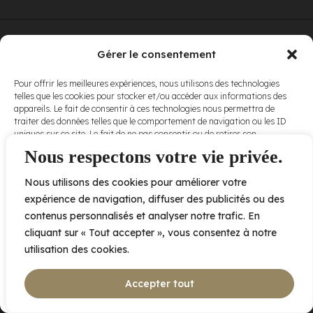
© Elora. Tous
2005 av. de Bois-de-Boulogne, Laval QC
H7N 0J7
Gérer le consentement
droits réservés.
Voir nos
Pour offrir les meilleures expériences, nous utilisons des technologies
conditions
telles que les cookies pour stocker et/ou accéder aux informations des
d’utilisation
et
appareils. Le fait de consentir à ces technologies nous permettra de
nos
politiques
traiter des données telles que le comportement de navigation ou les ID
de
uniques sur ce site. Le fait de ne pas consentir ou de retirer son
confidentialité
.
consentement peut avoir un effet négatif sur certaines caractéristiques
Nous respectons votre vie privée.
et fonctions.
Nous utilisons des cookies pour améliorer votre
Accepter
expérience de navigation, diffuser des publicités ou des
contenus personnalisés et analyser notre trafic. En
Refuser
cliquant sur « Tout accepter », vous consentez à notre
utilisation des cookies.
Voir les préférences
Accepter tout
Politique de cookies
Déclaration de confidentialité