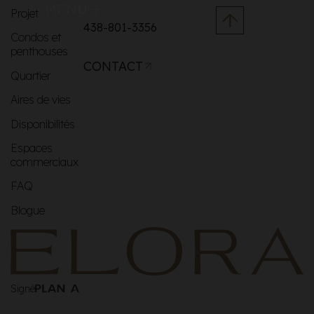
MENU
Projet
438-801-3356
Condos et
penthouses
CONTACT
Quartier
Aires de vies
Disponibilités
Espaces
commerciaux
FAQ
Blogue
Signé