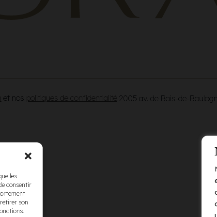
n
et nos
politiques de confidentialité
.
2005 av. de Bois-de-Boulog
que les
de consentir
mportement
retirer son
fonctions.