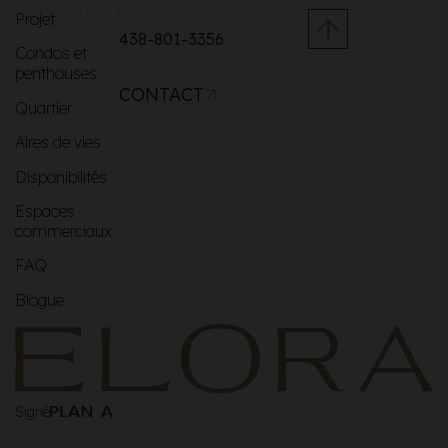
MENU
Projet
438-801-3356
Condos et
penthouses
CONTACT
Quartier
Aires de vies
Disponibilités
Espaces
commerciaux
FAQ
Blogue
Signé