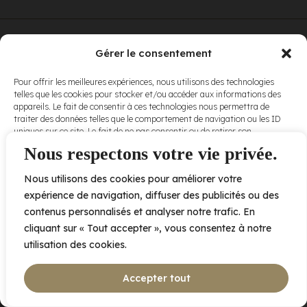
© Elora. Tous
2005 av. de Bois-de-Boulogne, Laval QC
H7N 0J7
Gérer le consentement
droits réservés.
Voir nos
Pour offrir les meilleures expériences, nous utilisons des technologies
conditions
telles que les cookies pour stocker et/ou accéder aux informations des
d’utilisation
et
appareils. Le fait de consentir à ces technologies nous permettra de
nos
politiques
traiter des données telles que le comportement de navigation ou les ID
de
uniques sur ce site. Le fait de ne pas consentir ou de retirer son
confidentialité
.
consentement peut avoir un effet négatif sur certaines caractéristiques
Nous respectons votre vie privée.
et fonctions.
Nous utilisons des cookies pour améliorer votre
Accepter
expérience de navigation, diffuser des publicités ou des
contenus personnalisés et analyser notre trafic. En
Refuser
cliquant sur « Tout accepter », vous consentez à notre
utilisation des cookies.
Voir les préférences
Accepter tout
Politique de cookies
Déclaration de confidentialité