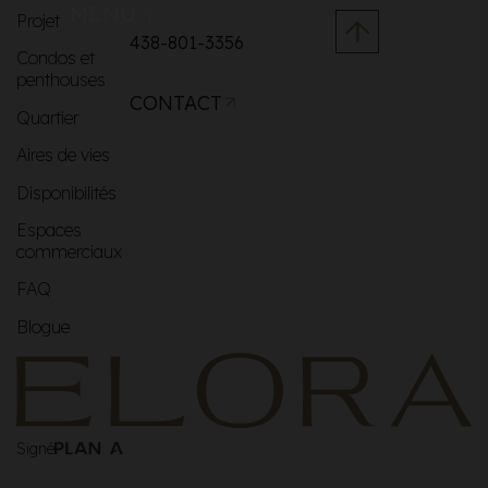
MENU
Projet
438-801-3356
Condos et
penthouses
CONTACT
Quartier
Aires de vies
Disponibilités
Espaces
commerciaux
FAQ
Blogue
Signé