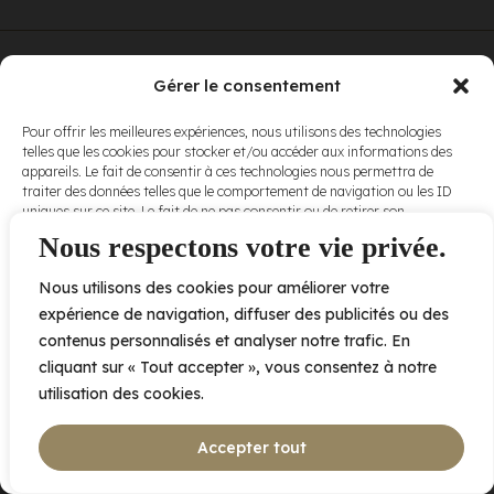
© Elora. Tous
2005 av. de Bois-de-Boulogne, Laval QC
H7N 0J7
Gérer le consentement
droits réservés.
Voir nos
Pour offrir les meilleures expériences, nous utilisons des technologies
conditions
telles que les cookies pour stocker et/ou accéder aux informations des
d’utilisation
et
appareils. Le fait de consentir à ces technologies nous permettra de
nos
politiques
traiter des données telles que le comportement de navigation ou les ID
de
uniques sur ce site. Le fait de ne pas consentir ou de retirer son
confidentialité
.
consentement peut avoir un effet négatif sur certaines caractéristiques
Nous respectons votre vie privée.
et fonctions.
Nous utilisons des cookies pour améliorer votre
Accepter
expérience de navigation, diffuser des publicités ou des
contenus personnalisés et analyser notre trafic. En
Refuser
cliquant sur « Tout accepter », vous consentez à notre
utilisation des cookies.
Voir les préférences
Accepter tout
Politique de cookies
Déclaration de confidentialité