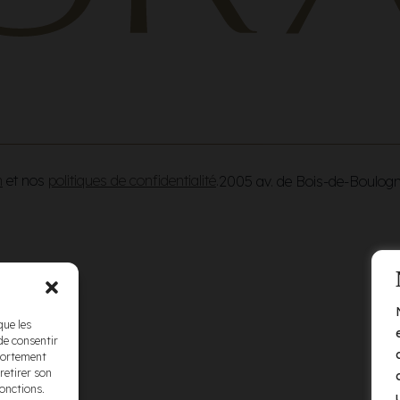
n
et nos
politiques de confidentialité
.
2005 av. de Bois-de-Boulog
que les
de consentir
mportement
retirer son
fonctions.