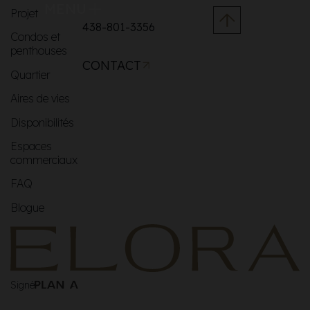
MENU
Projet
438-801-3356
Condos et
penthouses
CONTACT
Quartier
Aires de vies
Disponibilités
Espaces
commerciaux
FAQ
Blogue
Signé