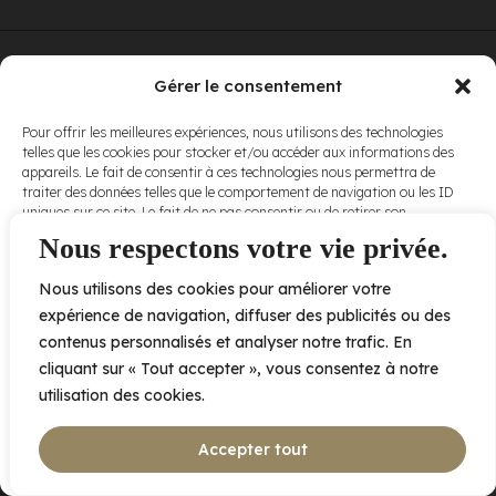
© Elora. Tous
2005 av. de Bois-de-Boulogne, Laval QC
H7N 0J7
Gérer le consentement
droits réservés.
Voir nos
Pour offrir les meilleures expériences, nous utilisons des technologies
conditions
telles que les cookies pour stocker et/ou accéder aux informations des
d’utilisation
et
appareils. Le fait de consentir à ces technologies nous permettra de
nos
politiques
traiter des données telles que le comportement de navigation ou les ID
de
uniques sur ce site. Le fait de ne pas consentir ou de retirer son
confidentialité
.
consentement peut avoir un effet négatif sur certaines caractéristiques
Nous respectons votre vie privée.
et fonctions.
Nous utilisons des cookies pour améliorer votre
Accepter
expérience de navigation, diffuser des publicités ou des
contenus personnalisés et analyser notre trafic. En
Refuser
cliquant sur « Tout accepter », vous consentez à notre
utilisation des cookies.
Voir les préférences
Accepter tout
Politique de cookies
Déclaration de confidentialité