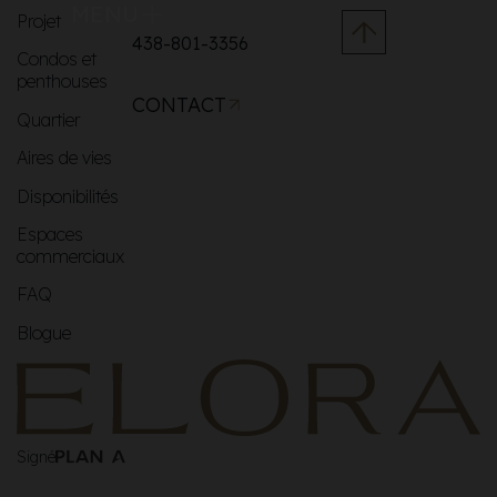
MENU
Projet
438-801-3356
Condos et
penthouses
CONTACT
Quartier
Aires de vies
Disponibilités
Espaces
commerciaux
FAQ
Blogue
Signé