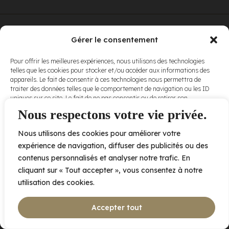
© Elora. Tous
2005 av. de Bois-de-Boulogne, Laval QC
H7N 0J7
Gérer le consentement
droits réservés.
Voir nos
Pour offrir les meilleures expériences, nous utilisons des technologies
conditions
telles que les cookies pour stocker et/ou accéder aux informations des
d’utilisation
et
appareils. Le fait de consentir à ces technologies nous permettra de
nos
politiques
traiter des données telles que le comportement de navigation ou les ID
de
uniques sur ce site. Le fait de ne pas consentir ou de retirer son
confidentialité
.
consentement peut avoir un effet négatif sur certaines caractéristiques
Nous respectons votre vie privée.
et fonctions.
Nous utilisons des cookies pour améliorer votre
Accepter
expérience de navigation, diffuser des publicités ou des
contenus personnalisés et analyser notre trafic. En
Refuser
cliquant sur « Tout accepter », vous consentez à notre
utilisation des cookies.
Voir les préférences
Accepter tout
Politique de cookies
Déclaration de confidentialité