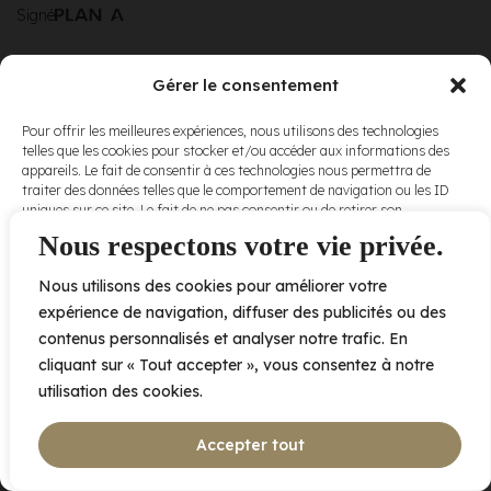
Signé
Gérer le consentement
© Elora. Tous
2005 av. de Bois-de-Boulogne, Laval QC
H7N 0J7
Pour offrir les meilleures expériences, nous utilisons des technologies
droits réservés.
telles que les cookies pour stocker et/ou accéder aux informations des
Voir nos
appareils. Le fait de consentir à ces technologies nous permettra de
conditions
traiter des données telles que le comportement de navigation ou les ID
d’utilisation
et
uniques sur ce site. Le fait de ne pas consentir ou de retirer son
nos
politiques
consentement peut avoir un effet négatif sur certaines caractéristiques
Nous respectons votre vie privée.
de
et fonctions.
confidentialité
.
Nous utilisons des cookies pour améliorer votre
Accepter
expérience de navigation, diffuser des publicités ou des
contenus personnalisés et analyser notre trafic. En
Refuser
cliquant sur « Tout accepter », vous consentez à notre
utilisation des cookies.
Voir les préférences
Accepter tout
Politique de cookies
Déclaration de confidentialité