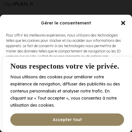
Signé
Gérer le consentement
© Elora. Tous
2005 av. de Bois-de-Boulogne, Laval QC
H7N 0J7
Pour offrir les meilleures expériences, nous utilisons des technologies
droits réservés.
telles que les cookies pour stocker et/ou accéder aux informations des
Voir nos
appareils. Le fait de consentir à ces technologies nous permettra de
conditions
traiter des données telles que le comportement de navigation ou les ID
d’utilisation
et
uniques sur ce site. Le fait de ne pas consentir ou de retirer son
nos
politiques
consentement peut avoir un effet négatif sur certaines caractéristiques
Nous respectons votre vie privée.
de
et fonctions.
confidentialité
.
Nous utilisons des cookies pour améliorer votre
Accepter
expérience de navigation, diffuser des publicités ou des
contenus personnalisés et analyser notre trafic. En
Refuser
cliquant sur « Tout accepter », vous consentez à notre
utilisation des cookies.
Voir les préférences
Accepter tout
Politique de cookies
Déclaration de confidentialité