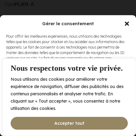
Signé
Gérer le consentement
© Elora. Tous
2005 av. de Bois-de-Boulogne, Laval QC
H7N 0J7
Pour offrir les meilleures expériences, nous utilisons des technologies
droits réservés.
telles que les cookies pour stocker et/ou accéder aux informations des
Voir nos
appareils. Le fait de consentir à ces technologies nous permettra de
conditions
traiter des données telles que le comportement de navigation ou les ID
d’utilisation
et
uniques sur ce site. Le fait de ne pas consentir ou de retirer son
nos
politiques
consentement peut avoir un effet négatif sur certaines caractéristiques
Nous respectons votre vie privée.
de
et fonctions.
confidentialité
.
Nous utilisons des cookies pour améliorer votre
Accepter
expérience de navigation, diffuser des publicités ou des
contenus personnalisés et analyser notre trafic. En
Refuser
cliquant sur « Tout accepter », vous consentez à notre
utilisation des cookies.
Voir les préférences
Accepter tout
Politique de cookies
Déclaration de confidentialité