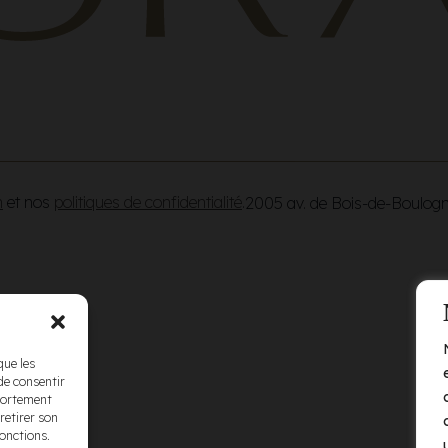
n
et nos
politiques de confidentialité
.
2005 av. de Bois-de-Boulog
que les
de consentir
mportement
retirer son
fonctions.