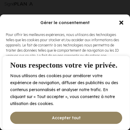
Signé
Gérer le consentement
© Elora. Tous
2005 av. de Bois-de-Boulogne, Laval QC
H7N 0J7
Pour offrir les meilleures expériences, nous utilisons des technologies
droits réservés.
telles que les cookies pour stocker et/ou accéder aux informations des
Voir nos
appareils. Le fait de consentir à ces technologies nous permettra de
conditions
traiter des données telles que le comportement de navigation ou les ID
d’utilisation
et
uniques sur ce site. Le fait de ne pas consentir ou de retirer son
nos
politiques
consentement peut avoir un effet négatif sur certaines caractéristiques
Nous respectons votre vie privée.
de
et fonctions.
confidentialité
.
Nous utilisons des cookies pour améliorer votre
Accepter
expérience de navigation, diffuser des publicités ou des
contenus personnalisés et analyser notre trafic. En
Refuser
cliquant sur « Tout accepter », vous consentez à notre
utilisation des cookies.
Voir les préférences
Accepter tout
Politique de cookies
Déclaration de confidentialité