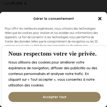
Signé
Gérer le consentement
© Elora. Tous
2005 av. de Bois-de-Boulogne, Laval QC
H7N 0J7
Pour offrir les meilleures expériences, nous utilisons des technologies
droits réservés.
telles que les cookies pour stocker et/ou accéder aux informations des
Voir nos
appareils. Le fait de consentir à ces technologies nous permettra de
conditions
traiter des données telles que le comportement de navigation ou les ID
d’utilisation
et
uniques sur ce site. Le fait de ne pas consentir ou de retirer son
nos
politiques
consentement peut avoir un effet négatif sur certaines caractéristiques
Nous respectons votre vie privée.
de
et fonctions.
confidentialité
.
Nous utilisons des cookies pour améliorer votre
Accepter
expérience de navigation, diffuser des publicités ou des
contenus personnalisés et analyser notre trafic. En
Refuser
cliquant sur « Tout accepter », vous consentez à notre
utilisation des cookies.
Voir les préférences
Accepter tout
Politique de cookies
Déclaration de confidentialité