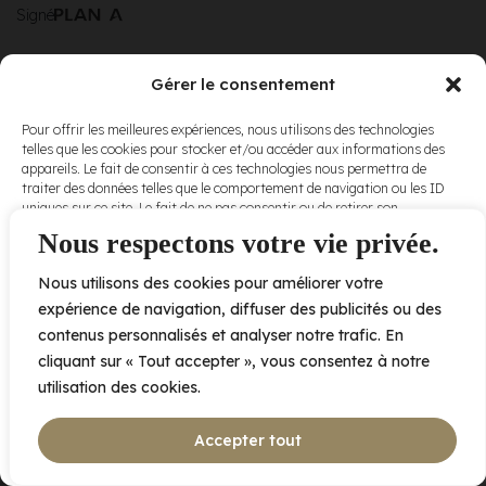
Signé
Gérer le consentement
© Elora. Tous
2005 av. de Bois-de-Boulogne, Laval QC
H7N 0J7
Pour offrir les meilleures expériences, nous utilisons des technologies
droits réservés.
telles que les cookies pour stocker et/ou accéder aux informations des
Voir nos
appareils. Le fait de consentir à ces technologies nous permettra de
conditions
traiter des données telles que le comportement de navigation ou les ID
d’utilisation
et
uniques sur ce site. Le fait de ne pas consentir ou de retirer son
nos
politiques
consentement peut avoir un effet négatif sur certaines caractéristiques
Nous respectons votre vie privée.
de
et fonctions.
confidentialité
.
Nous utilisons des cookies pour améliorer votre
Accepter
expérience de navigation, diffuser des publicités ou des
contenus personnalisés et analyser notre trafic. En
Refuser
cliquant sur « Tout accepter », vous consentez à notre
utilisation des cookies.
Voir les préférences
Accepter tout
Politique de cookies
Déclaration de confidentialité