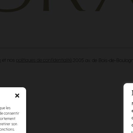
n
et nos
politiques de confidentialité
.
2005 av. de Bois-de-Boulog
que les
de consentir
mportement
retirer son
fonctions.