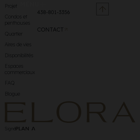
MENU
Projet
438-801-3356
Condos et
penthouses
CONTACT
Quartier
Aires de vies
Disponibilités
Espaces
commerciaux
FAQ
Blogue
Signé