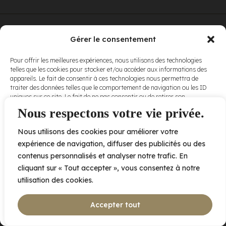
© Elora. Tous
2005 av. de Bois-de-Boulogne, Laval QC
H7N 0J7
Gérer le consentement
droits réservés.
Voir nos
Pour offrir les meilleures expériences, nous utilisons des technologies
conditions
telles que les cookies pour stocker et/ou accéder aux informations des
d’utilisation
et
appareils. Le fait de consentir à ces technologies nous permettra de
nos
politiques
traiter des données telles que le comportement de navigation ou les ID
de
uniques sur ce site. Le fait de ne pas consentir ou de retirer son
confidentialité
.
consentement peut avoir un effet négatif sur certaines caractéristiques
Nous respectons votre vie privée.
et fonctions.
Nous utilisons des cookies pour améliorer votre
Accepter
expérience de navigation, diffuser des publicités ou des
contenus personnalisés et analyser notre trafic. En
Refuser
cliquant sur « Tout accepter », vous consentez à notre
utilisation des cookies.
Voir les préférences
Accepter tout
Politique de cookies
Déclaration de confidentialité