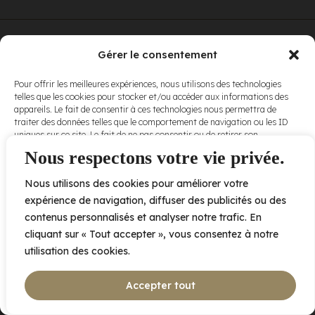
© Elora. Tous
2005 av. de Bois-de-Boulogne, Laval QC
H7N 0J7
Gérer le consentement
droits réservés.
Voir nos
Pour offrir les meilleures expériences, nous utilisons des technologies
conditions
telles que les cookies pour stocker et/ou accéder aux informations des
d’utilisation
et
appareils. Le fait de consentir à ces technologies nous permettra de
nos
politiques
traiter des données telles que le comportement de navigation ou les ID
de
uniques sur ce site. Le fait de ne pas consentir ou de retirer son
confidentialité
.
consentement peut avoir un effet négatif sur certaines caractéristiques
Nous respectons votre vie privée.
et fonctions.
Nous utilisons des cookies pour améliorer votre
Accepter
expérience de navigation, diffuser des publicités ou des
contenus personnalisés et analyser notre trafic. En
Refuser
cliquant sur « Tout accepter », vous consentez à notre
utilisation des cookies.
Voir les préférences
Accepter tout
Politique de cookies
Déclaration de confidentialité