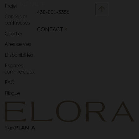
MENU
Projet
438-801-3356
Condos et
penthouses
CONTACT
Quartier
Aires de vies
Disponibilités
Espaces
commerciaux
FAQ
Blogue
Signé