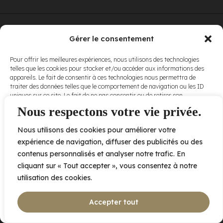
© Elora. Tous
2005 av. de Bois-de-Boulogne, Laval QC
H7N 0J7
Gérer le consentement
droits réservés.
Voir nos
Pour offrir les meilleures expériences, nous utilisons des technologies
conditions
telles que les cookies pour stocker et/ou accéder aux informations des
d’utilisation
et
appareils. Le fait de consentir à ces technologies nous permettra de
nos
politiques
traiter des données telles que le comportement de navigation ou les ID
de
uniques sur ce site. Le fait de ne pas consentir ou de retirer son
confidentialité
.
consentement peut avoir un effet négatif sur certaines caractéristiques
Nous respectons votre vie privée.
et fonctions.
Nous utilisons des cookies pour améliorer votre
Accepter
expérience de navigation, diffuser des publicités ou des
contenus personnalisés et analyser notre trafic. En
Refuser
cliquant sur « Tout accepter », vous consentez à notre
utilisation des cookies.
Voir les préférences
Accepter tout
Politique de cookies
Déclaration de confidentialité