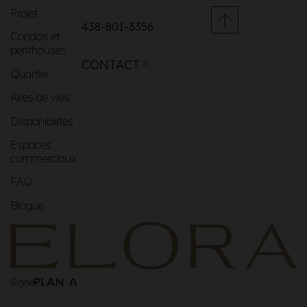
MENU
Projet
438-801-3356
Condos et
penthouses
CONTACT
Quartier
Aires de vies
Disponibilités
Espaces
commerciaux
FAQ
Blogue
Signé