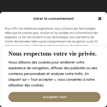
© Elora. Tous
2005 av. de Bois-de-Boulogne, Laval QC
H7N 0J7
Gérer le consentement
droits réservés.
Voir nos
Pour offrir les meilleures expériences, nous utilisons des technologies
conditions
telles que les cookies pour stocker et/ou accéder aux informations des
d’utilisation
et
appareils. Le fait de consentir à ces technologies nous permettra de
nos
politiques
traiter des données telles que le comportement de navigation ou les ID
de
uniques sur ce site. Le fait de ne pas consentir ou de retirer son
confidentialité
.
consentement peut avoir un effet négatif sur certaines caractéristiques
Nous respectons votre vie privée.
et fonctions.
Nous utilisons des cookies pour améliorer votre
Accepter
expérience de navigation, diffuser des publicités ou des
contenus personnalisés et analyser notre trafic. En
Refuser
cliquant sur « Tout accepter », vous consentez à notre
utilisation des cookies.
Voir les préférences
Accepter tout
Politique de cookies
Déclaration de confidentialité