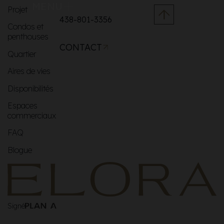
MENU
Projet
438-801-3356
Condos et
penthouses
CONTACT
Quartier
Aires de vies
Disponibilités
Espaces
commerciaux
FAQ
Blogue
Signé