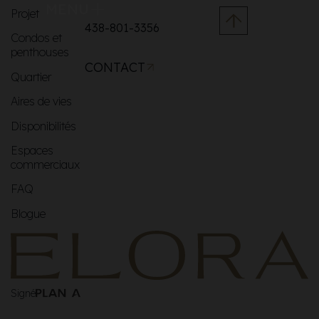
MENU
Projet
438-801-3356
Condos et
penthouses
CONTACT
Quartier
Aires de vies
Disponibilités
Espaces
commerciaux
FAQ
Blogue
Signé