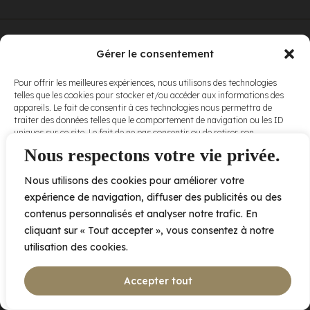
© Elora. Tous
2005 av. de Bois-de-Boulogne, Laval QC
H7N 0J7
Gérer le consentement
droits réservés.
Voir nos
Pour offrir les meilleures expériences, nous utilisons des technologies
conditions
telles que les cookies pour stocker et/ou accéder aux informations des
d’utilisation
et
appareils. Le fait de consentir à ces technologies nous permettra de
nos
politiques
traiter des données telles que le comportement de navigation ou les ID
de
uniques sur ce site. Le fait de ne pas consentir ou de retirer son
confidentialité
.
consentement peut avoir un effet négatif sur certaines caractéristiques
Nous respectons votre vie privée.
et fonctions.
Nous utilisons des cookies pour améliorer votre
Accepter
expérience de navigation, diffuser des publicités ou des
contenus personnalisés et analyser notre trafic. En
Refuser
cliquant sur « Tout accepter », vous consentez à notre
utilisation des cookies.
Voir les préférences
Accepter tout
Politique de cookies
Déclaration de confidentialité