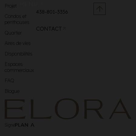
MENU
Projet
438-801-3356
Condos et
penthouses
CONTACT
Quartier
Aires de vies
Disponibilités
Espaces
commerciaux
FAQ
Blogue
Signé