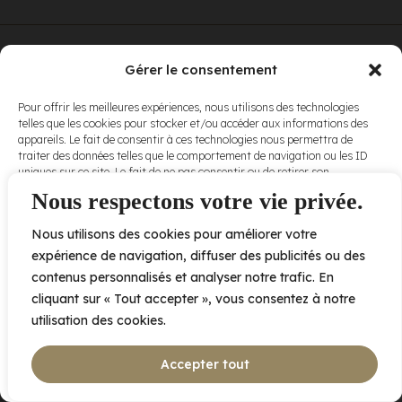
© Elora. Tous
2005 av. de Bois-de-Boulogne, Laval QC
H7N 0J7
Gérer le consentement
droits réservés.
Voir nos
Pour offrir les meilleures expériences, nous utilisons des technologies
conditions
telles que les cookies pour stocker et/ou accéder aux informations des
d’utilisation
et
appareils. Le fait de consentir à ces technologies nous permettra de
nos
politiques
traiter des données telles que le comportement de navigation ou les ID
de
uniques sur ce site. Le fait de ne pas consentir ou de retirer son
confidentialité
.
consentement peut avoir un effet négatif sur certaines caractéristiques
Nous respectons votre vie privée.
et fonctions.
Nous utilisons des cookies pour améliorer votre
Accepter
expérience de navigation, diffuser des publicités ou des
contenus personnalisés et analyser notre trafic. En
Refuser
cliquant sur « Tout accepter », vous consentez à notre
utilisation des cookies.
Voir les préférences
Accepter tout
Politique de cookies
Déclaration de confidentialité