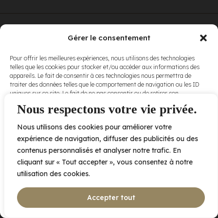
© Elora. Tous
2005 av. de Bois-de-Boulogne, Laval QC
H7N 0J7
Gérer le consentement
droits réservés.
Voir nos
Pour offrir les meilleures expériences, nous utilisons des technologies
conditions
telles que les cookies pour stocker et/ou accéder aux informations des
d’utilisation
et
appareils. Le fait de consentir à ces technologies nous permettra de
nos
politiques
traiter des données telles que le comportement de navigation ou les ID
de
uniques sur ce site. Le fait de ne pas consentir ou de retirer son
confidentialité
.
consentement peut avoir un effet négatif sur certaines caractéristiques
Nous respectons votre vie privée.
et fonctions.
Nous utilisons des cookies pour améliorer votre
Accepter
expérience de navigation, diffuser des publicités ou des
contenus personnalisés et analyser notre trafic. En
Refuser
cliquant sur « Tout accepter », vous consentez à notre
utilisation des cookies.
Voir les préférences
Accepter tout
Politique de cookies
Déclaration de confidentialité