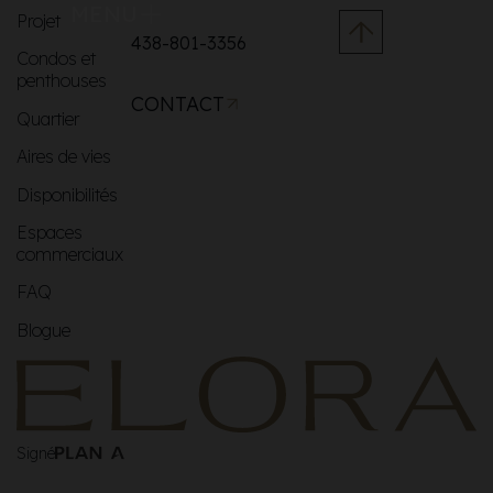
MENU
Projet
438-801-3356
Condos et
penthouses
CONTACT
Quartier
Aires de vies
Disponibilités
Espaces
commerciaux
FAQ
Blogue
Signé