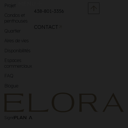
MENU
Projet
438-801-3356
Condos et
penthouses
CONTACT
Quartier
Aires de vies
Disponibilités
Espaces
commerciaux
FAQ
Blogue
Signé