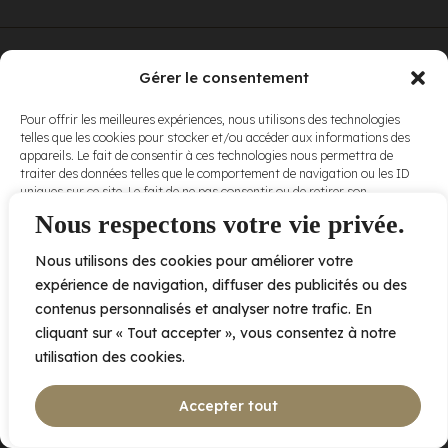
© Elora. Tous
2005 av. de Bois-de-Boulogne, Laval QC
H7N 0J7
Gérer le consentement
droits réservés.
Voir nos
Pour offrir les meilleures expériences, nous utilisons des technologies
conditions
telles que les cookies pour stocker et/ou accéder aux informations des
d’utilisation
et
appareils. Le fait de consentir à ces technologies nous permettra de
nos
politiques
traiter des données telles que le comportement de navigation ou les ID
de
uniques sur ce site. Le fait de ne pas consentir ou de retirer son
confidentialité
.
consentement peut avoir un effet négatif sur certaines caractéristiques
Nous respectons votre vie privée.
et fonctions.
Nous utilisons des cookies pour améliorer votre
Accepter
expérience de navigation, diffuser des publicités ou des
contenus personnalisés et analyser notre trafic. En
Refuser
cliquant sur « Tout accepter », vous consentez à notre
utilisation des cookies.
Voir les préférences
Accepter tout
Politique de cookies
Déclaration de confidentialité