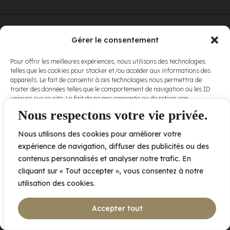
© Elora. Tous
2005 av. de Bois-de-Boulogne, Laval QC
H7N 0J7
Gérer le consentement
droits réservés.
Voir nos
Pour offrir les meilleures expériences, nous utilisons des technologies
conditions
telles que les cookies pour stocker et/ou accéder aux informations des
d’utilisation
et
appareils. Le fait de consentir à ces technologies nous permettra de
nos
politiques
traiter des données telles que le comportement de navigation ou les ID
de
uniques sur ce site. Le fait de ne pas consentir ou de retirer son
confidentialité
.
consentement peut avoir un effet négatif sur certaines caractéristiques
Nous respectons votre vie privée.
et fonctions.
Nous utilisons des cookies pour améliorer votre
Accepter
expérience de navigation, diffuser des publicités ou des
contenus personnalisés et analyser notre trafic. En
Refuser
cliquant sur « Tout accepter », vous consentez à notre
utilisation des cookies.
Voir les préférences
Accepter tout
Politique de cookies
Déclaration de confidentialité