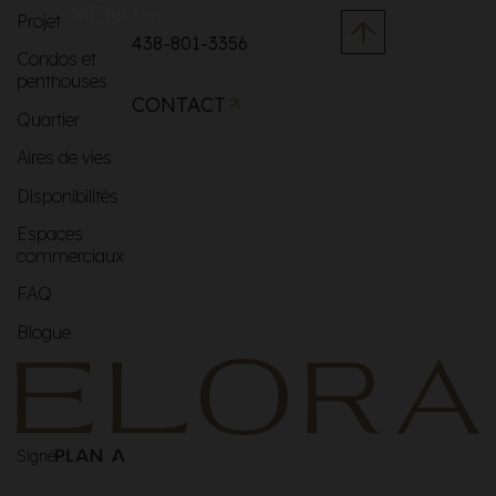
MENU
Projet
438-801-3356
Condos et
penthouses
CONTACT
Quartier
Aires de vies
Disponibilités
Espaces
commerciaux
FAQ
Blogue
Signé