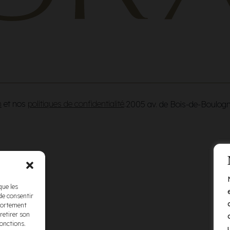
n
et nos
politiques de confidentialité
.
2005 av. de Bois-de-Boulog
que les
de consentir
mportement
retirer son
fonctions.