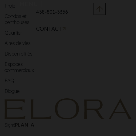
MENU
Projet
438-801-3356
Condos et
penthouses
CONTACT
Quartier
Aires de vies
Disponibilités
Espaces
commerciaux
FAQ
Blogue
Signé