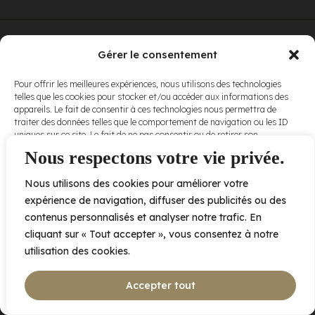
© Elora. Tous
2005 av. de Bois-de-Boulogne, Laval QC
H7N 0J7
Gérer le consentement
droits réservés.
Voir nos
Pour offrir les meilleures expériences, nous utilisons des technologies
conditions
telles que les cookies pour stocker et/ou accéder aux informations des
d’utilisation
et
appareils. Le fait de consentir à ces technologies nous permettra de
nos
politiques
traiter des données telles que le comportement de navigation ou les ID
de
uniques sur ce site. Le fait de ne pas consentir ou de retirer son
confidentialité
.
consentement peut avoir un effet négatif sur certaines caractéristiques
Nous respectons votre vie privée.
et fonctions.
Nous utilisons des cookies pour améliorer votre
Accepter
expérience de navigation, diffuser des publicités ou des
contenus personnalisés et analyser notre trafic. En
Refuser
cliquant sur « Tout accepter », vous consentez à notre
utilisation des cookies.
Voir les préférences
Accepter tout
Politique de cookies
Déclaration de confidentialité