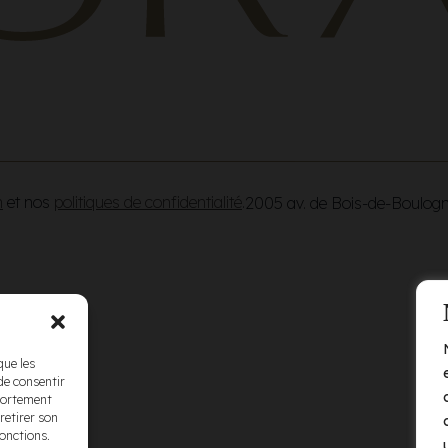
n
et nos
politiques de confidentialité
.
2005 av. de Bois-de-Boulog
que les
de consentir
mportement
retirer son
fonctions.