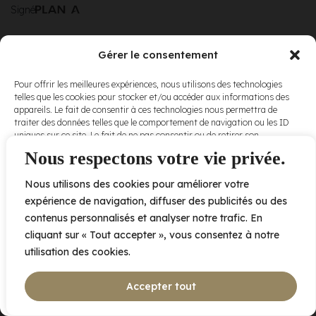
Signé
Gérer le consentement
© Elora. Tous
2005 av. de Bois-de-Boulogne, Laval QC
H7N 0J7
Pour offrir les meilleures expériences, nous utilisons des technologies
droits réservés.
telles que les cookies pour stocker et/ou accéder aux informations des
Voir nos
appareils. Le fait de consentir à ces technologies nous permettra de
conditions
traiter des données telles que le comportement de navigation ou les ID
d’utilisation
et
uniques sur ce site. Le fait de ne pas consentir ou de retirer son
nos
politiques
consentement peut avoir un effet négatif sur certaines caractéristiques
Nous respectons votre vie privée.
de
et fonctions.
confidentialité
.
Nous utilisons des cookies pour améliorer votre
Accepter
expérience de navigation, diffuser des publicités ou des
contenus personnalisés et analyser notre trafic. En
Refuser
cliquant sur « Tout accepter », vous consentez à notre
utilisation des cookies.
Voir les préférences
Accepter tout
Politique de cookies
Déclaration de confidentialité