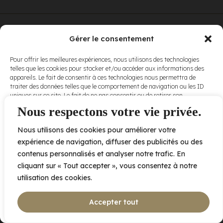
© Elora. Tous
2005 av. de Bois-de-Boulogne, Laval QC
H7N 0J7
Gérer le consentement
droits réservés.
Voir nos
Pour offrir les meilleures expériences, nous utilisons des technologies
conditions
telles que les cookies pour stocker et/ou accéder aux informations des
d’utilisation
et
appareils. Le fait de consentir à ces technologies nous permettra de
nos
politiques
traiter des données telles que le comportement de navigation ou les ID
de
uniques sur ce site. Le fait de ne pas consentir ou de retirer son
confidentialité
.
consentement peut avoir un effet négatif sur certaines caractéristiques
Nous respectons votre vie privée.
et fonctions.
Nous utilisons des cookies pour améliorer votre
Accepter
expérience de navigation, diffuser des publicités ou des
contenus personnalisés et analyser notre trafic. En
Refuser
cliquant sur « Tout accepter », vous consentez à notre
utilisation des cookies.
Voir les préférences
Accepter tout
Politique de cookies
Déclaration de confidentialité