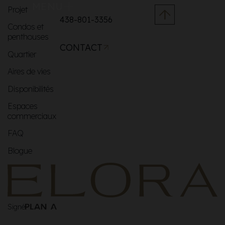
MENU
Projet
438-801-3356
Condos et
penthouses
CONTACT
Quartier
Aires de vies
Disponibilités
Espaces
commerciaux
FAQ
Blogue
Signé