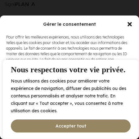
Signé
Gérer le consentement
© Elora. Tous
2005 av. de Bois-de-Boulogne, Laval QC
H7N 0J7
Pour offrir les meilleures expériences, nous utilisons des technologies
droits réservés.
telles que les cookies pour stocker et/ou accéder aux informations des
Voir nos
appareils. Le fait de consentir à ces technologies nous permettra de
conditions
traiter des données telles que le comportement de navigation ou les ID
d’utilisation
et
uniques sur ce site. Le fait de ne pas consentir ou de retirer son
nos
politiques
consentement peut avoir un effet négatif sur certaines caractéristiques
Nous respectons votre vie privée.
de
et fonctions.
confidentialité
.
Nous utilisons des cookies pour améliorer votre
Accepter
expérience de navigation, diffuser des publicités ou des
contenus personnalisés et analyser notre trafic. En
Refuser
cliquant sur « Tout accepter », vous consentez à notre
utilisation des cookies.
Voir les préférences
Accepter tout
Politique de cookies
Déclaration de confidentialité